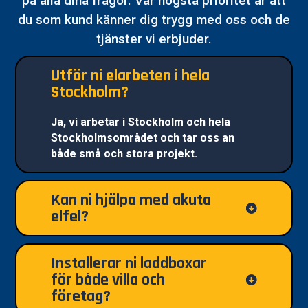
på alla dina frågor. Vår högsta prioritet är att
du som kund känner dig trygg med oss och de
tjänster vi erbjuder.
Utför ni elarbeten i hela
Stockholm?
Ja, vi arbetar i Stockholm och hela
Stockholmsområdet och tar oss an
både små och stora projekt.
Kan ni hjälpa med akuta
elfel?
Installerar ni laddboxar
för både villa och
företag?